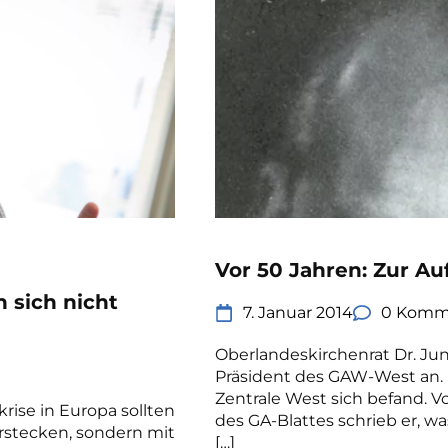
Vor 50 Jahren: Zur A
n sich nicht
7. Januar 2014
0 Komm
Oberlandeskirchenrat Dr. Jun
Präsident des GAW-West an. E
Zentrale West sich befand. V
rise in Europa sollten
des GA-Blattes schrieb er, w
verstecken, sondern mit
[…]