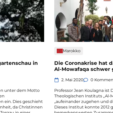
Marokko
gartenschau in
Die Coronakrise hat 
Al-Mowafaqa schwer 
2. Mai 2020
0 Kommen
ten unter dem Motto
Professor Jean Koulagna ist
hen
Theologischen Instituts „Al-
 ein. Dies geschieht
„aufeinander zugehen und di
eit, da Christinnen
Dieses Institut konnte 2012 
Torgau in einer
bemerkenswerten Zusammen