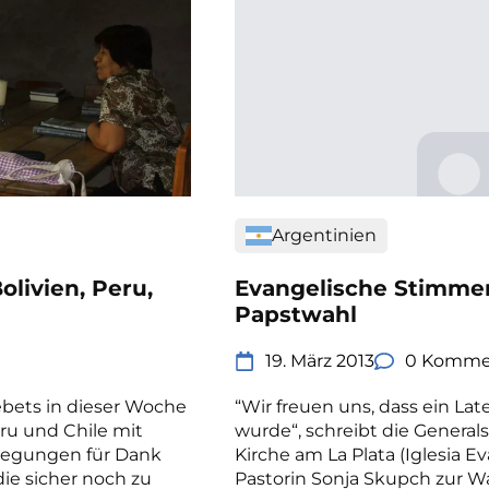
Argentinien
livien, Peru,
Evangelische Stimmen
Papstwahl
19. März 2013
0 Komme
bets in dieser Woche
“Wir freuen uns, dass ein L
ru und Chile mit
wurde“, schreibt die General
regungen für Dank
Kirche am La Plata (Iglesia Ev
ie sicher noch zu
Pastorin Sonja Skupch zur Wa