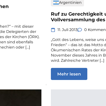
Argentinien
chen
Ruf zu Gerechtigkeit 
Vollversammlung de
hen?“ – mit dieser
11. Juli 2013
0 Kommen
die Delegierten der
 der Kirchen (ÖRK).
„Gott des Lebens, weise uns
hen sind ebenfalls
Frieden“ – das ist das Motto
hechien oder […]
Ökumenischen Rates der Kirc
November dieses Jahres in B
wird. Zahlreiche Vertreter […]
Mehr lesen