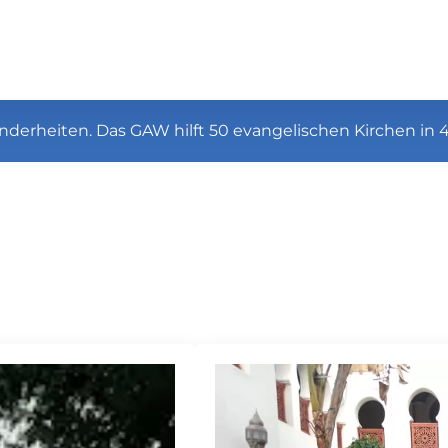
nderheiten. Das GAW hilft 50 evangelischen Kirchen in 