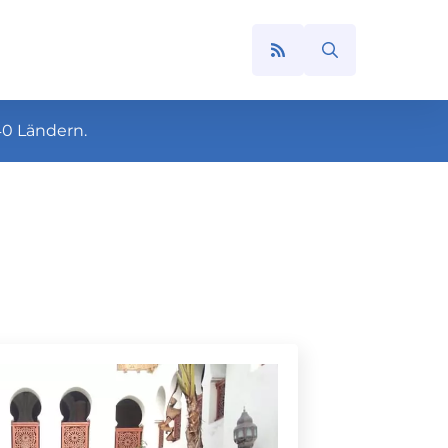
Search
for:
40 Ländern.