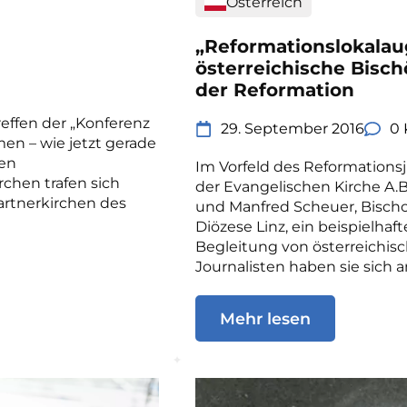
Österreich
„Reformationslokalau
österreichische Bisc
der Reformation
reffen der „Konferenz
29. September 2016
0
en – wie jetzt gerade
den
Im Vorfeld des Reformationsj
chen trafen sich
der Evangelischen Kirche A.B.
artnerkirchen des
und Manfred Scheuer, Bischo
Diözese Linz, ein beispielha
Begleitung von österreichis
Journalisten haben sie sich a
Mehr lesen