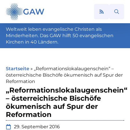
GAW
Search
for:
Weltweit leben evangelische Christen als
Minderheiten. Das GAW hilft 50 evangelischen
Kirchen in 40 Ländern.
Startseite
»
„Reformationslokalaugenschein“ –
österreichische Bischöfe ökumenisch auf Spur der
Reformation
„Reformationslokalaugenschein“
– österreichische Bischöfe
ökumenisch auf Spur der
Reformation
29. September 2016