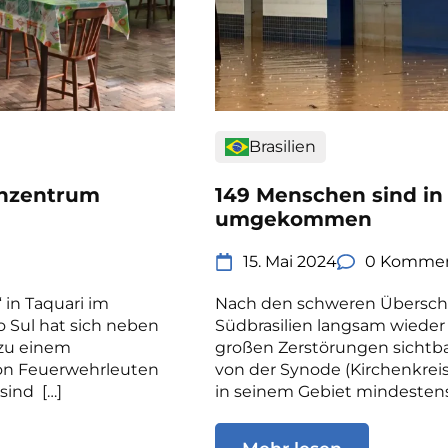
Brasilien
senzentrum
149 Menschen sind in 
umgekommen
15. Mai 2024
0 Kommen
 in Taquari im
Nach den schweren Übersch
o Sul hat sich neben
Südbrasilien langsam wieder 
 zu einem
großen Zerstörungen sichtbar
on Feuerwehrleuten
von der Synode (Kirchenkreis)
sind […]
in seinem Gebiet mindestens