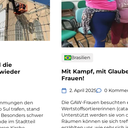
Brasilien
 die
Mit Kampf, mit Glaube
 wieder
Frauen!
2. April 2025
0 Kommen
Die GAW-Frauen besuchten 
wemmungen den
Wertstoffsortiererinnen (catad
 Sul trafen, stand
Unterstützt werden sie von d
. Besonders schwer
Räumen können sie sich tref
de im Stadtteil
erzählten uns, wie sehr sich 
ren Kirche,