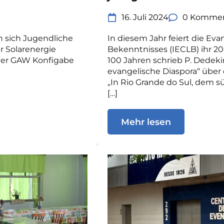
e
16. Juli 2024
0 Kommen
 sich Jugendliche
In diesem Jahr feiert die Ev
 Solarenergie
Bekenntnisses (IECLB) ihr 2
l der GAW Konfigabe
100 Jahren schrieb P. Dedek
evangelische Diaspora“ übe
„In Rio Grande do Sul, dem sü
[…]
Mehr lesen