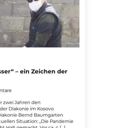
ser“ – ein Zeichen der
tare
r zwei Jahren den
 der Diakonie im Kosovo
 Diakonie Bernd Baumgarten
ktuellen Situation: „Die Pandemie
t Halt gemacht. Vor ca. 4 […]