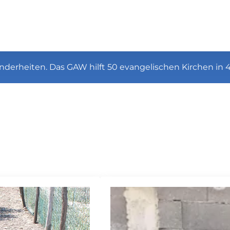
nderheiten. Das GAW hilft 50 evangelischen Kirchen in 