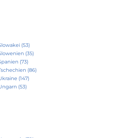
Slowakei (53)
Slowenien (35)
Spanien (73)
Tschechien (86)
Ukraine (147)
Ungarn (53)