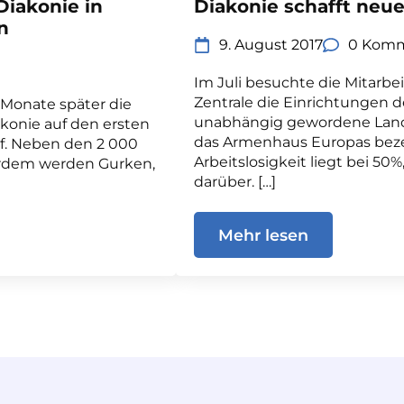
Diakonie in
Diakonie schafft neu
n
9. August 2017
0 Komm
Im Juli besuchte die Mitarbei
Zentrale die Einrichtungen d
 Monate später die
unabhängig gewordene Land 
akonie auf den ersten
das Armenhaus Europas beze
of. Neben den 2 000
Arbeitslosigkeit liegt bei 50
erdem werden Gurken,
darüber. […]
Mehr lesen