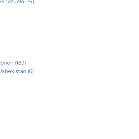
Venezuela (79)
Syrien (189)
Usbekistan (6)