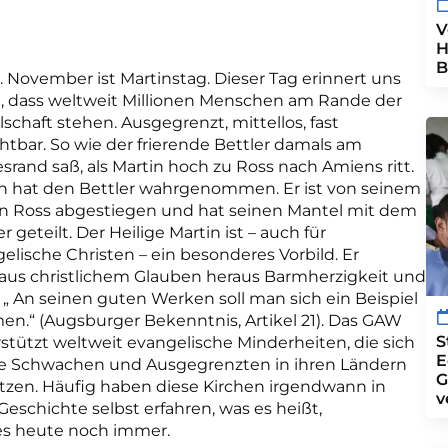
V
H
B
. November ist Martinstag. Dieser Tag erinnert uns
, dass weltweit Millionen Menschen am Rande der
lschaft stehen. Ausgegrenzt, mittellos, fast
htbar. So wie der frierende Bettler damals am
rand saß, als Martin hoch zu Ross nach Amiens ritt.
n hat den Bettler wahrgenommen. Er ist von seinem
n Ross abgestiegen und hat seinen Mantel mit dem
er geteilt. Der Heilige Martin ist – auch für
elische Christen – ein besonderes Vorbild. Er
 aus christlichem Glauben heraus Barmherzigkeit und
 „ An seinen guten Werken soll man sich ein Beispiel
n.“ (Augsburger Bekenntnis, Artikel 21). Das GAW
S
stützt weltweit evangelische Minderheiten, die sich
E
ie Schwachen und Ausgegrenzten in ihren Ländern
G
tzen. Häufig haben diese Kirchen irgendwann in
v
 Geschichte selbst erfahren, was es heißt,
 es heute noch immer.