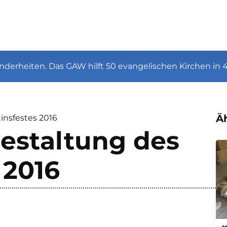
nderheiten. Das GAW hilft 50 evangelischen Kirchen in 
Äh
insfestes 2016
Gestaltung des
 2016