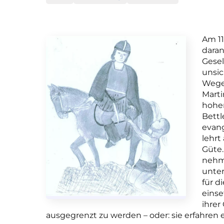
Am 11
daran
Gesel
unsic
Weges
Marti
hohe
Bettl
evang
lehrt
Güte.
nehme
unter
für d
einse
ihrer
ausgegrenzt zu werden – oder: sie erfahren