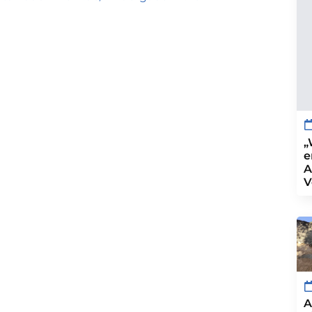
„
e
A
V
A