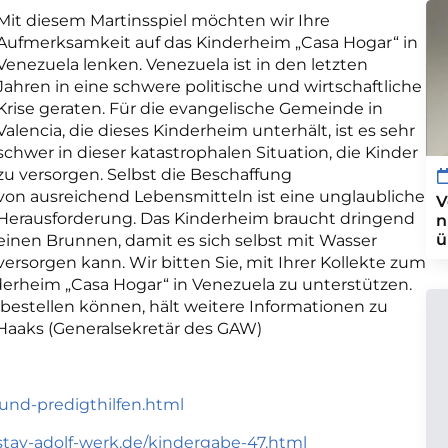
Mit diesem Martinsspiel möchten wir Ihre
Aufmerksamkeit auf das Kinderheim „Casa Hogar“ in
Venezuela lenken. Venezuela ist in den letzten
Jahren in eine schwere politische und wirtschaftliche
Krise geraten. Für die evangelische Gemeinde in
Valencia, die dieses Kinderheim unterhält, ist es sehr
schwer in dieser katastrophalen Situation, die Kinder
zu versorgen. Selbst die Beschaffung
von ausreichend Lebensmitteln ist eine unglaubliche
V
Herausforderung. Das Kinderheim braucht dringend
n
ü
einen Brunnen, damit es sich selbst mit Wasser
versorgen kann. Wir bitten Sie, mit Ihrer Kollekte zum
erheim „Casa Hogar“ in Venezuela zu unterstützen.
os bestellen können, hält weitere Informationen zu
o Haaks (Generalsekretär des GAW)
und-predigthilfen.html
tav-adolf-werk.de/kindergabe-47.html