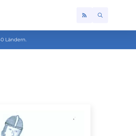
Search
for:
40 Ländern.