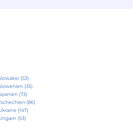
Slowakei (53)
Slowenien (35)
Spanien (73)
Tschechien (86)
Ukraine (147)
Ungarn (53)