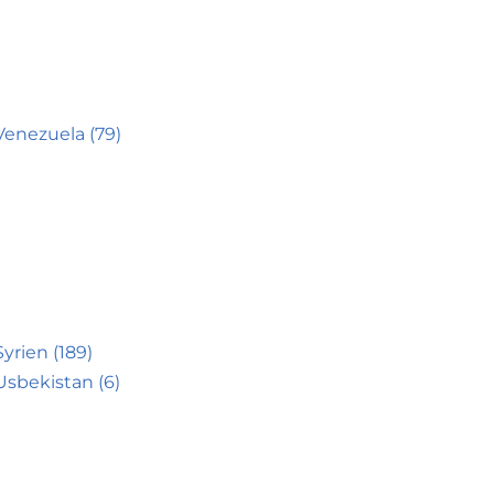
Venezuela (79)
Syrien (189)
Usbekistan (6)