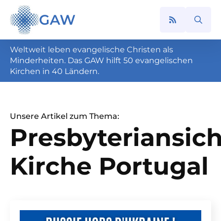
GAW
Search
for:
Weltweit leben evangelische Christen als
Minderheiten. Das GAW hilft 50 evangelischen
Kirchen in 40 Ländern.
Unsere Artikel zum Thema:
Presbyteriansic
Kirche Portugal