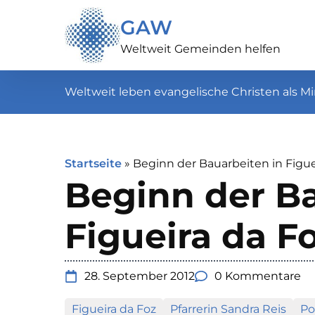
GAW
Weltweit Gemeinden helfen
Weltweit leben evangelische Christen als Mi
Startseite
»
Beginn der Bauarbeiten in Figue
Beginn der Ba
Figueira da F
28. September 2012
0 Kommentare
Figueira da Foz
Pfarrerin Sandra Reis
Po