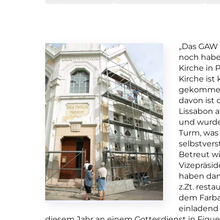
„Das GAW i
noch haben
Kirche in 
Kirche ist 
gekommen 
davon ist 
Lissabon 
und wurde
Turm, was 
selbstvers
Betreut wi
Vizepräsid
haben dan
z.Zt. rest
dem Farban
einladend 
diesem Jahr an einem Gottesdienst in Figue