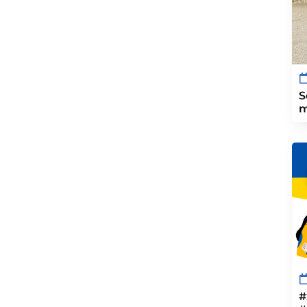
S
m
#