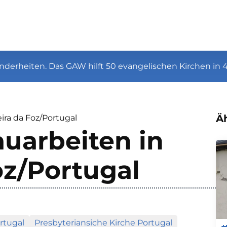
nderheiten. Das GAW hilft 50 evangelischen Kirchen in 
Äh
ira da Foz/Portugal
uarbeiten in
oz/Portugal
rtugal
Presbyteriansiche Kirche Portugal