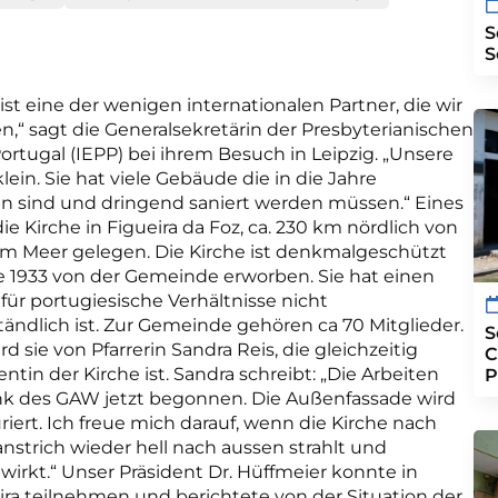
S
S
st eine der wenigen internationalen Partner, die wir
,“ sagt die Generalsekretärin der Presbyterianischen
Portugal (IEPP) bei ihrem Besuch in Leipzig. „Unsere
klein. Sie hat viele Gebäude die in die Jahre
sind und dringend saniert werden müssen.“ Eines
die Kirche in Figueira da Foz, ca. 230 km nördlich von
am Meer gelegen. Die Kirche ist denkmalgeschützt
 1933 von der Gemeinde erworben. Sie hat einen
für portugiesische Verhältnisse nicht
tändlich ist. Zur Gemeinde gehören ca 70 Mitglieder.
S
rd sie von Pfarrerin Sandra Reis, die gleichzeitig
C
entin der Kirche ist. Sandra schreibt: „Die Arbeiten
P
k des GAW jetzt begonnen. Die Außenfassade wird
auriert. Ich freue mich darauf, wenn die Kirche nach
strich wieder hell nach aussen strahlt und
wirkt.“ Unser Präsident Dr. Hüffmeier konnte in
ira teilnehmen und berichtete von der Situation der