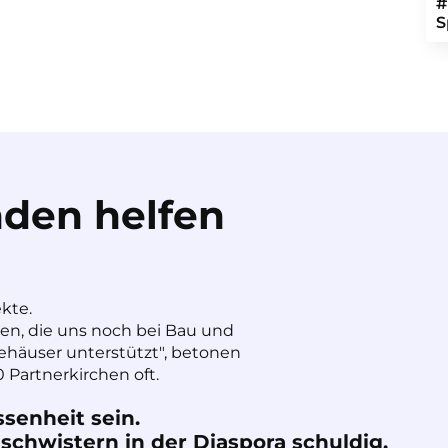
#
S
den helfen
ekte.
nen, die uns noch bei Bau und
häuser unterstützt", betonen
 Partnerkirchen oft.
ssenheit sein.
chwistern in der Diaspora schuldig.