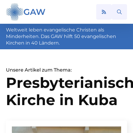
GAW
Search
for:
Weltweit leben evangelische Christen als
Minderheiten. Das GAW hilft 50 evangelischen
Kirchen in 40 Ländern.
Unsere Artikel zum Thema:
Presbyterianisc
Kirche in Kuba