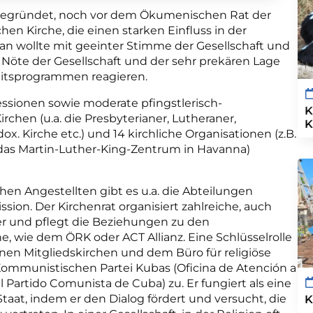
 gegründet, noch vor dem Ökumenischen Rat der
hen Kirche, die einen starken Einfluss in der
Man wollte mit geeinter Stimme der Gesellschaft und
Nöte der Gesellschaft und der sehr prekären Lage
itsprogrammen reagieren.
fessionen sowie moderate pfingstlerisch-
K
rchen (u.a. die Presbyterianer, Lutheraner,
K
ox. Kirche etc.) und 14 kirchliche Organisationen (z.B.
das Martin-Luther-King-Zentrum in Havanna)
hen Angestellten gibt es u.a. die Abteilungen
ion. Der Kirchenrat organisiert zahlreiche, auch
der und pflegt die Beziehungen zu den
, wie dem ÖRK oder ACT Allianz. Eine Schlüsselrolle
en Mitgliedskirchen und dem Büro für religiöse
ommunistischen Partei Kubas (Oficina de Atención a
l Partido Comunista de Cuba) zu. Er fungiert als eine
aat, indem er den Dialog fördert und versucht, die
K