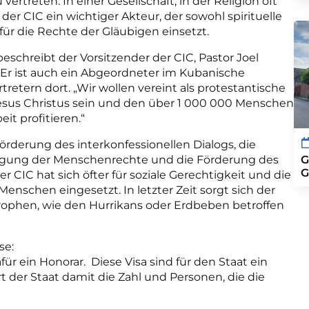
ertreten. In einer Gesellschaft, in der Religion oft
er CIC ein wichtiger Akteur, der sowohl spirituelle
 für die Rechte der Gläubigen einsetzt.
beschreibt der Vorsitzender der CIC, Pastor Joel
 Er ist auch ein Abgeordneter im Kubanische
tretern dort. „Wir wollen vereint als protestantische
 Jesus Christus sein und den über 1 000 000 Menschen
it profitieren.“
örderung des interkonfessionellen Dialogs, die
idigung der Menschenrechte und die Förderung des
G
G
r CIC hat sich öfter für soziale Gerechtigkeit und die
schen eingesetzt. In letzter Zeit sorgt sich der
ophen, wie den Hurrikans oder Erdbeben betroffen
se:
für ein Honorar. Diese Visa sind für den Staat ein
 der Staat damit die Zahl und Personen, die die