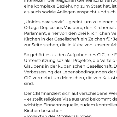
Interessen der religiösen Gemeinschaften zu v
eine komplexe Beziehung zum Staat hat, ist d
als auch soziale Anliegen anspricht und sich
„Unidos para servir“ – geeint, um zu dienen, 
Ortega Dopico aus Varadero, den Kirchenrat.
Parlament, einer von den drei kirchlichen Ver
Kirchen in der Gesellschaft ein Zeichen für
zur Seite stehen, die in Kuba von unserer Arbe
So gehört es zu den Aufgaben des CIC, die F
Unterstützung sozialer Projekte, die Verte
Glaubens in der kubanischen Gesellschaft. De
Verbesserung der Lebensbedingungen der Men
CIC vermehrt um Menschen, die von Katastr
sind.
Der CIB finanziert sich auf verschiedene Wei
– er stellt religiöse Visa aus und bekommt da
wichtige Einnahmequelle, zudem kontrolliert
Kirchen besuchen
– Kollekten der Mitgliedskirchen