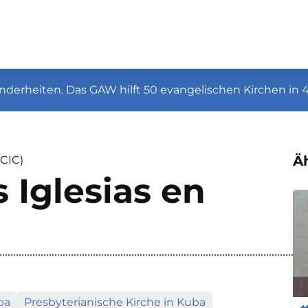
nderheiten. Das GAW hilft 50 evangelischen Kirchen in 
Äh
(CIC)
 Iglesias en
ba
Presbyterianische Kirche in Kuba