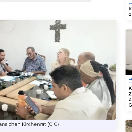
K
o
K
Z
Z
G
nsichen Kirchenrat (CIC)