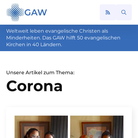
GAW
Search
for:
Weltweit leben evangelische Christen als
Minderheiten. Das GAW hilft 50 evangelischen
Kirchen in 40 Ländern.
Unsere Artikel zum Thema:
Corona