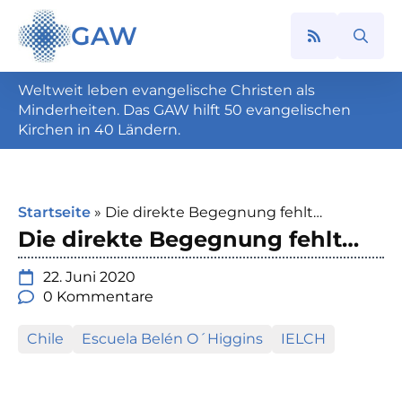
GAW
Search
for:
Weltweit leben evangelische Christen als
Minderheiten. Das GAW hilft 50 evangelischen
Kirchen in 40 Ländern.
Startseite
»
Die direkte Begegnung fehlt…
Die direkte Begegnung fehlt…
22. Juni 2020
0 Kommentare
Chile
Escuela Belén O´Higgins
IELCH