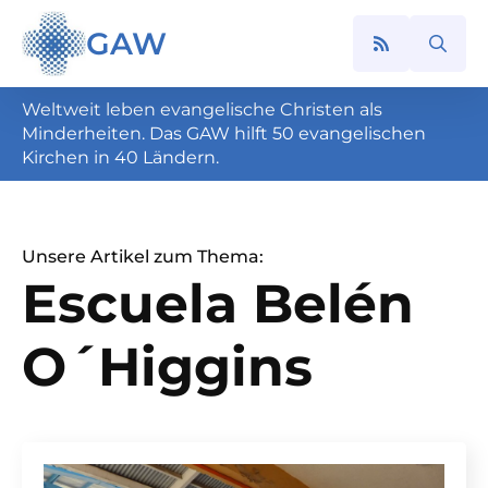
GAW
Search
for:
Weltweit leben evangelische Christen als
Minderheiten. Das GAW hilft 50 evangelischen
Kirchen in 40 Ländern.
Unsere Artikel zum Thema:
Escuela Belén
O´Higgins