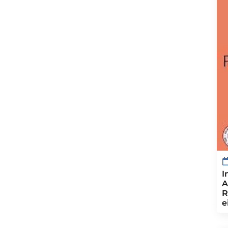
I
A
R
e