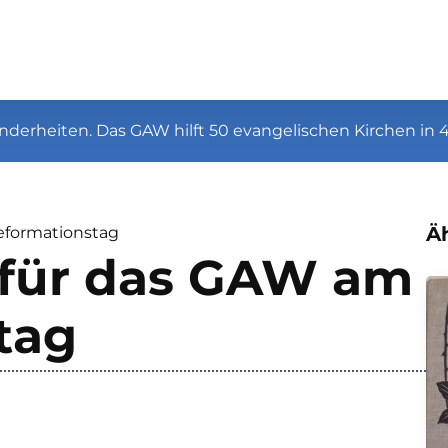
nderheiten. Das GAW hilft 50 evangelischen Kirchen in 
Äh
eformationstag
e für das GAW am
tag