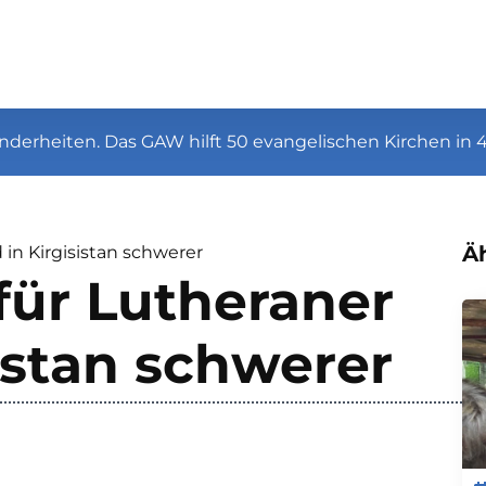
nderheiten. Das GAW hilft 50 evangelischen Kirchen in 
Äh
 in Kirgisistan schwerer
 für Lutheraner
sistan schwerer