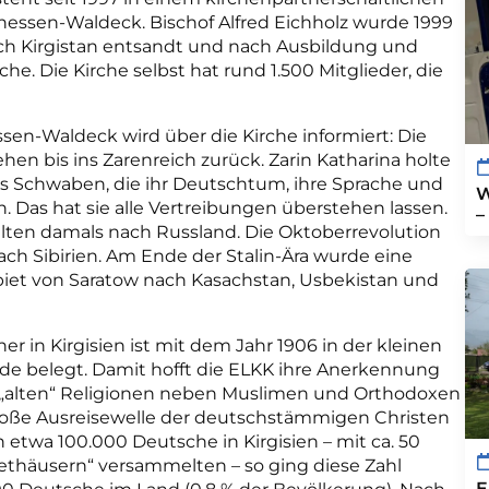
rhessen-Waldeck. Bischof Alfred Eichholz wurde 1999
ach Kirgistan entsandt und nach Ausbildung und
he. Die Kirche selbst hat rund 1.500 Mitglieder, die
en-Waldeck wird über die Kirche informiert: Die
hen bis ins Zarenreich zurück. Zarin Katharina holte
aus Schwaben, die ihr Deutschtum, ihre Sprache und
W
 Das hat sie alle Vertreibungen überstehen lassen.
–
ten damals nach Russland. Die Oktoberrevolution
ch Sibirien. Am Ende der Stalin-Ära wurde eine
iet von Saratow nach Kasachstan, Usbekistan und
r in Kirgisien ist mit dem Jahr 1906 in der kleinen
e belegt. Damit hofft die ELKK ihre Anerkennung
r „alten“ Religionen neben Muslimen und Orthodoxen
große Ausreisewelle der deutschstämmigen Christen
etwa 100.000 Deutsche in Kirgisien – mit ca. 50
thäusern“ versammelten – so ging diese Zahl
E