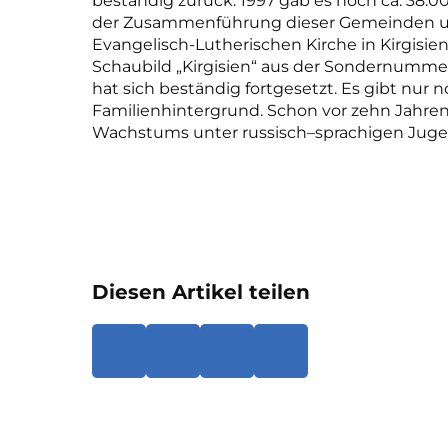
beständig zurück. 1997 gab es noch ca. 38.
der Zusammenführung dieser Gemeinden un
Evangelisch-Lutherischen Kirche in Kirgisie
Schaubild „Kirgisien“ aus der Sondernummer 
hat sich beständig fortgesetzt. Es gibt nu
Familienhintergrund. Schon vor zehn Jahren 
Wachstums unter
r
ussisch
–
sprachigen Juge
Diesen Artikel teilen