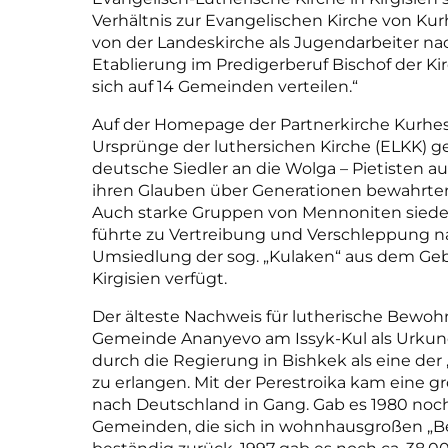
Verhältnis zur Evangelischen Kirche von Ku
von der Landeskirche als Jugendarbeiter n
Etablierung im Predigerberuf Bischof der Kirc
sich auf 14 Gemeinden verteilen.“
Auf der Homepage der Partnerkirche Kurhess
Ursprünge der luthersichen Kirche (ELKK) ge
deutsche Siedler an die Wolga – Pietisten 
ihren Glauben über Generationen bewahrten.
Auch starke Gruppen von Mennoniten siedel
führte zu Vertreibung und Verschleppung na
Umsiedlung der sog. „Kulaken“ aus dem Geb
Kirgisien verfügt.
Der älteste Nachweis für lutherische Bewohne
Gemeinde Ananyevo am Issyk-Kul als Urkund
durch die Regierung in Bishkek als eine de
zu erlangen. Mit der Perestroika kam eine 
nach Deutschland in Gang. Gab es 1980 noch 
Gemeinden, die sich in wohnhausgroßen „Be