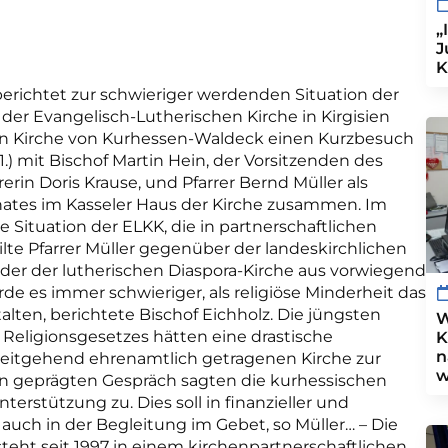
„
J
K
erichtet zur schwieriger werdenden Situation der
f der Evangelisch-Lutherischen Kirche in Kirgisien
chen Kirche von Kurhessen-Waldeck einen Kurzbesuch
1.) mit Bischof Martin Hein, der Vorsitzenden des
erin Doris Krause, und Pfarrer Bernd Müller als
tes im Kasseler Haus der Kirche zusammen. Im
 Situation der ELKK, die in partnerschaftlichen
lte Pfarrer Müller gegenüber der landeskirchlichen
eder der lutherischen Diaspora-Kirche aus vorwiegend
 es immer schwieriger, als religiöse Minderheit das
alten, berichtete Bischof Eichholz. Die jüngsten
W
Religionsgesetzes hätten eine drastische
K
n
 weitgehend ehrenamtlich getragenen Kirche zur
w
n geprägten Gespräch sagten die kurhessischen
terstützung zu. Dies soll in finanzieller und
 auch in der Begleitung im Gebet, so Müller… – Die
steht seit 1997 in einem kirchenpartnerschaftlichen