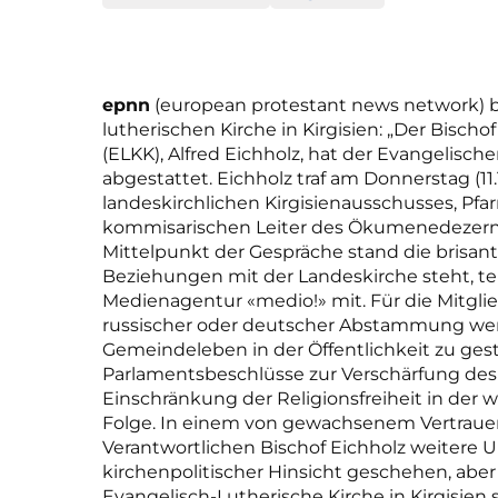
epnn
(european protestant news network) b
lutherischen Kirche in Kirgisien: „Der Bischo
(ELKK), Alfred Eichholz, hat der Evangelis
abgestattet. Eichholz traf am Donnerstag (11.
landeskirchlichen Kirgisienausschusses, Pfarr
kommisarischen Leiter des Ökumenedezerna
Mittelpunkt der Gespräche stand die brisante
Beziehungen mit der Landeskirche steht, tei
Medienagentur «medio!» mit. Für die Mitgli
russischer oder deutscher Abstammung werde
Gemeindeleben in der Öffentlichkeit zu gest
Parlamentsbeschlüsse zur Verschärfung des 
Einschränkung der Religionsfreiheit in der
Folge. In einem von gewachsenem Vertraue
Verantwortlichen Bischof Eichholz weitere Un
kirchenpolitischer Hinsicht geschehen, aber
Evangelisch-Lutherische Kirche in Kirgisien 