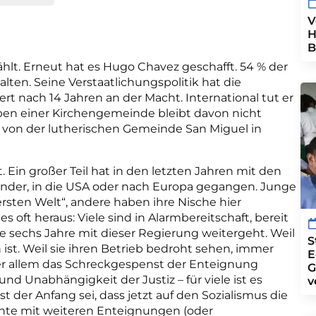
V
H
B
hlt. Erneut hat es Hugo Chavez geschafft. 54 % der
lten. Seine Verstaatlichungspolitik hat die
iert nach 14 Jahren an der Macht. International tut er
eben einer Kirchengemeinde bleibt davon nicht
t von der lutherischen Gemeinde San Miguel in
 Ein großer Teil hat in den letzten Jahren mit den
änder, in die USA oder nach Europa gegangen. Junge
rsten Welt“, andere haben ihre Nische hier
oft heraus: Viele sind in Alarmbereitschaft, bereit
re sechs Jahre mit dieser Regierung weitergeht. Weil
S
ist. Weil sie ihren Betrieb bedroht sehen, immer
E
 allem das Schreckgespenst der Enteignung
G
nd Unabhängigkeit der Justiz – für viele ist es
v
t der Anfang sei, dass jetzt auf den Sozialismus die
nte mit weiteren Enteignungen (oder