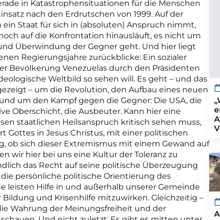
rade in Katastrophensituationen für die Menschen
insatz nach den Erdrutschen von 1999. Auf der
ein Staat für sich in (absoluten) Anspruch nimmt,
 noch auf die Konfrontation hinausläuft, es nicht um
und Überwindung der Gegner geht. Und hier liegt
en Regierungsjahre zurückblicke: Ein sozialer
der Bevölkerung Venezuelas durch den Präsidenten
 ideologische Weltbild so sehen will. Es geht – und das
gezeigt – um die Revolution, den Aufbau eines neuen
„
– und um den Kampf gegen die Gegner: Die USA, die
e
tive Oberschicht, die Ausbeuter. Kann hier eine
A
sen staatlichen Heilsanspruch kritisch sehen muss,
V
rt Gottes in Jesus Christus, mit einer politischen
g, ob sich dieser Extremismus mit einem Gewand auf
n wir hier bei uns eine Kultur der Toleranz zu
ändlich das Recht auf seine politische Überzeugung
die persönliche politische Orientierung des
he leisten Hilfe in und außerhalb unserer Gemeinde
 Bildung und Krisenhilfe mitzuwirken. Gleichzeitig –
die Wahrung der Meinungsfreiheit und der
A
chauen. Und nicht zuletzt: Es gibt es mitten unter