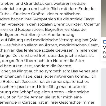
etrieben und Grundstücken, weiterer medialer
gseinrichtungen und schließlich mit dem Ende der
Cuba – für einen Großteil der europäischen
ndere hegen ihre Sympathien für die soziale Frage
chen Projekte in den sozialen Brennpunkten. Oder für
nen und Kooperativen. Begrüßen es, dass der
indigenen Anteilen, jetzt Anerkennung
 auf Bildung und medizinische Versorgung hat (wie
i – es fehlt an allem, an Ärzten, medizinischen Gerät,
V
ham an das fehlende soziale Gewissen in Teilen der
n
anger Zeit und sind froh, dass das jetzt anders ist.
ü
A, der großen Übermacht im Norden die Stirn
nd benutzen lässt, sondern die Rechte
sicher, es klingt auch so sympathisch: Das Venezuela
ichen Chancen habe, dass jeder mitwirken könne… Ich
e Botschaft Jesu, sie hat ein emanzipatorisches
Menschen sprach- und kritikfähig macht und sie
ahrung der Schöpfung einzutreten – eine solche
e Option für die Armen, sie ist für mich eine
emeinde in Caracas hat in ihrer Geschichte immer