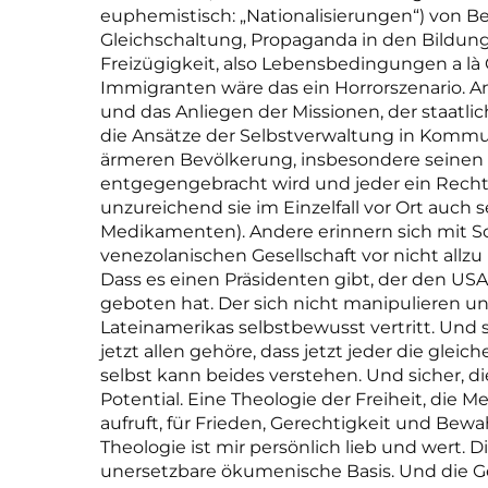
euphemistisch: „Nationalisierungen“) von B
Gleichschaltung, Propaganda in den Bildun
Freizügigkeit, also Lebensbedingungen a là 
Immigranten wäre das ein Horrorszenario. A
und das Anliegen der Missionen, der staatli
die Ansätze der Selbstverwaltung in Kommu
ärmeren Bevölkerung, insbesondere seinen 
entgegengebracht wird und jeder ein Recht
unzureichend sie im Einzelfall vor Ort auch se
Medikamenten). Andere erinnern sich mit Sc
venezolanischen Gesellschaft vor nicht allzu l
Dass es einen Präsidenten gibt, der den US
geboten hat. Der sich nicht manipulieren u
Lateinamerikas selbstbewusst vertritt. Und 
jetzt allen gehöre, dass jetzt jeder die gle
selbst kann beides verstehen. Und sicher, di
Potential. Eine Theologie der Freiheit, die 
aufruft, für Frieden, Gerechtigkeit und Bew
Theologie ist mir persönlich lieb und wert. Di
unersetzbare ökumenische Basis. Und die G