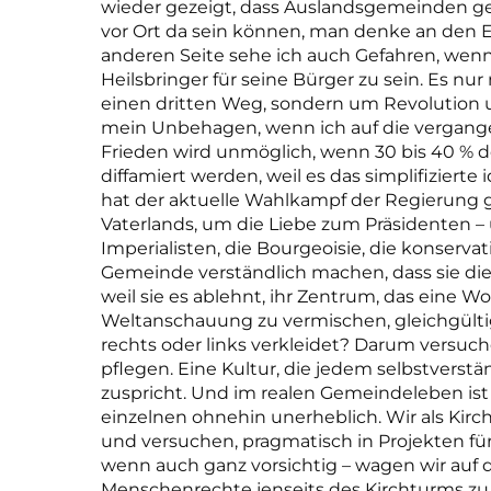
wieder gezeigt, dass Auslandsgemeinden ge
vor Ort da sein können, man denke an den E
anderen Seite sehe ich auch Gefahren, wenn 
Heilsbringer für seine Bürger zu sein. Es nur
einen dritten Weg, sondern um Revolution 
mein Unbehagen, wenn ich auf die vergangen
Frieden wird unmöglich, wenn 30 bis 40 % 
diffamiert werden, weil es das simplifizierte
hat der aktuelle Wahlkampf der Regierung 
Vaterlands, um die Liebe zum Präsidenten 
Imperialisten, die Bourgeoisie, die konserva
Gemeinde verständlich machen, dass sie die
weil sie es ablehnt, ihr Zentrum, das eine Wo
Weltanschauung zu vermischen, gleichgülti
rechts oder links verkleidet? Darum versuche
pflegen. Eine Kultur, die jedem selbstverst
zuspricht. Und im realen Gemeindeleben ist 
einzelnen ohnehin unerheblich. Wir als Kirc
und versuchen, pragmatisch in Projekten für
wenn auch ganz vorsichtig – wagen wir auf 
Menschenrechte jenseits des Kirchturms zu s