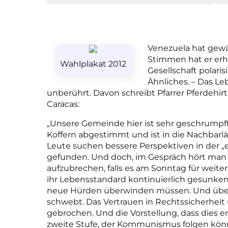
Venezuela hat gewä
Stimmen hat er erha
Wahlplakat 2012
Gesellschaft polaris
Ähnliches. – Das L
unberührt. Davon schreibt Pfarrer Pferdehir
Caracas:
„Unsere Gemeinde hier ist sehr geschrumpft.
Koffern abgestimmt und ist in die Nachbarl
Leute suchen bessere Perspektiven in der „e
gefunden. Und doch, im Gespräch hört man es 
aufzubrechen, falls es am Sonntag für weite
ihr Lebensstandard kontinuierlich gesunken 
neue Hürden überwinden müssen. Und über
schwebt. Das Vertrauen in Rechtssicherheit u
gebrochen. Und die Vorstellung, dass dies ers
zweite Stufe, der Kommunismus folgen kön