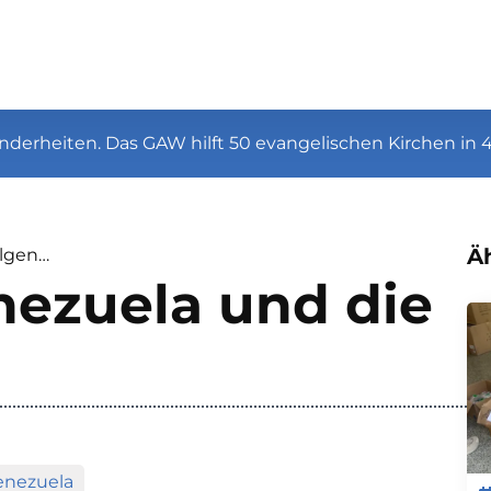
nderheiten. Das GAW hilft 50 evangelischen Kirchen in 
Äh
olgen…
nezuela und die
enezuela