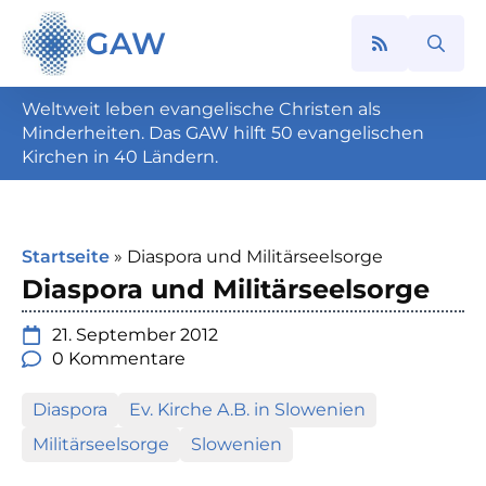
GAW
Search
for:
Weltweit leben evangelische Christen als
Minderheiten. Das GAW hilft 50 evangelischen
Kirchen in 40 Ländern.
Startseite
»
Diaspora und Militärseelsorge
Diaspora und Militärseelsorge
21. September 2012
0 Kommentare
Diaspora
Ev. Kirche A.B. in Slowenien
Militärseelsorge
Slowenien