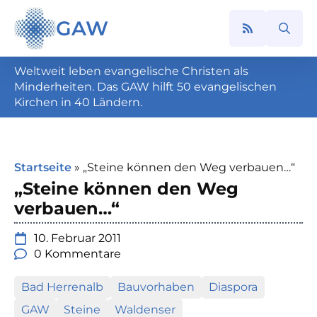
GAW
Search
for:
Weltweit leben evangelische Christen als
Minderheiten. Das GAW hilft 50 evangelischen
Kirchen in 40 Ländern.
Startseite
»
„Steine können den Weg verbauen…“
„Steine können den Weg
verbauen…“
10. Februar 2011
0 Kommentare
Bad Herrenalb
Bauvorhaben
Diaspora
GAW
Steine
Waldenser