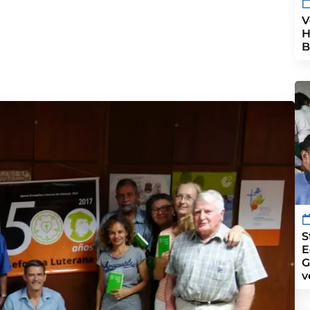
V
H
B
S
E
G
v