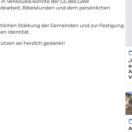
 in Venezuela konnte der GS des GAW
ndearbeit, Bibelstunden und dem persönlichen
istlichen Stärkung der Gemeinden und zur Festigung
n Identität.
tzen sei herzlich gedankt!
„
e
A
V
A