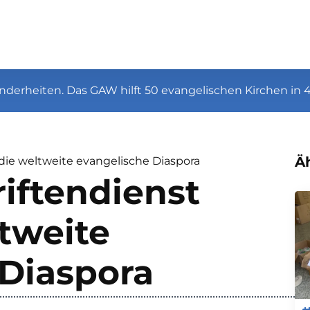
nderheiten. Das GAW hilft 50 evangelischen Kirchen in 
Äh
die weltweite evangelische Diaspora
iftendienst
ltweite
 Diaspora