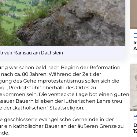
I
A
halb von Ramsau am Dachstein
rung war schon bald nach Beginn der Reformation
nach ca. 80 Jahren. Während der Zeit der
lgung des Geheimprotestantismus sollen sich die
g. „Predigtstuhl“ oberhalb des Ortes zu
ommen sein. Die versteckte Lage bot einen guten
msauer Bauern blieben der lutherischen Lehre treu
 der „katholischen“ Staatsreligion.
rste geschlossene evangelische Gemeinde in der
D
nur ein katholischer Bauer an der äußeren Grenze zu
1
nde.