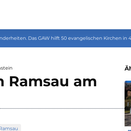
nderheiten. Das GAW hilft 50 evangelischen Kirchen in 
Äh
stein
in Ramsau am
Ramsau