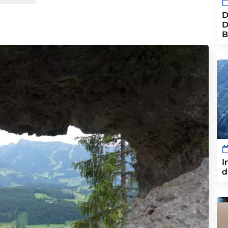
D
D
B
I
d