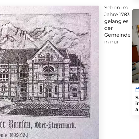
Schon im
Jahre 1783
gelang es
der
Gemeinde
in nur
S
i
a