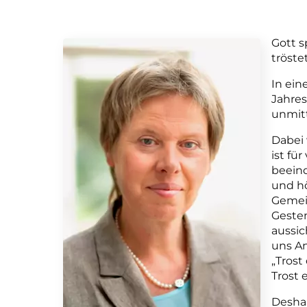
Gott s
tröste
In ein
Jahre
unmitt
Dabei 
ist fü
beeind
und hö
Gemein
Gesten
aussic
uns An
„Trost
Trost 
Desha