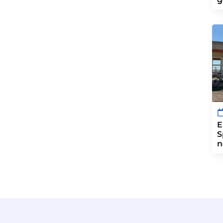
E
S
n