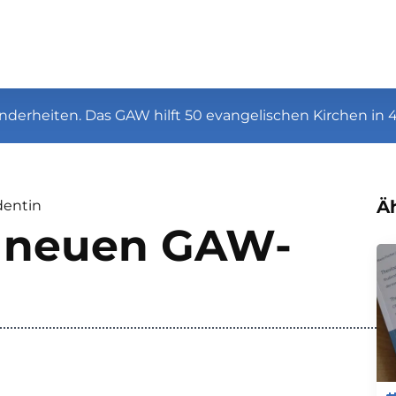
nderheiten. Das GAW hilft 50 evangelischen Kirchen in 
Äh
dentin
r neuen GAW-