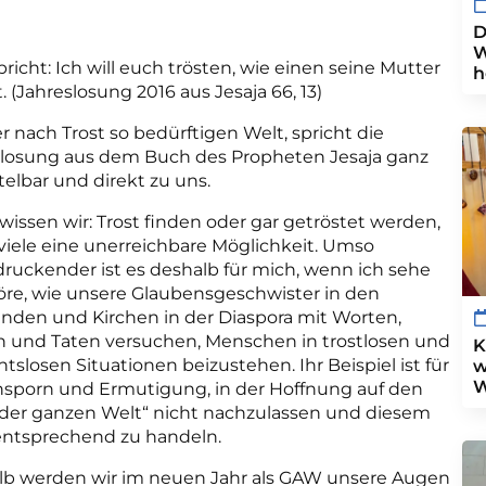
D
W
pricht: Ich will euch trösten, wie einen seine Mutter
h
t.
(Jahreslosung 2016 aus Jesaja 66, 13)
er nach Trost so bedürftigen Welt, spricht die
slosung aus dem Buch des Propheten Jesaja ganz
elbar und direkt zu uns.
wissen wir: Trost finden oder gar getröstet werden,
r viele eine unerreichbare Möglichkeit. Umso
ruckender ist es deshalb für mich, wenn ich sehe
re, wie unsere Glaubensgeschwister in den
den und Kirchen in der Diaspora mit Worten,
 und Taten versuchen, Menschen in trostlosen und
K
htslosen Situationen beizustehen. Ihr Beispiel ist für
w
W
sporn und Ermutigung, in der Hoffnung auf den
 der ganzen Welt“ nicht nachzulassen und diesem
entsprechend zu handeln.
lb werden wir im neuen Jahr als GAW unsere Augen