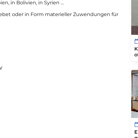
n, in Bolivien, in Syrien …
 Gebet oder in Form materieller Zuwendungen für
K
o
W
E
g