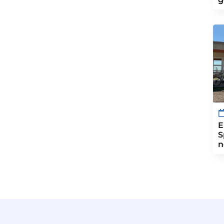
E
S
n