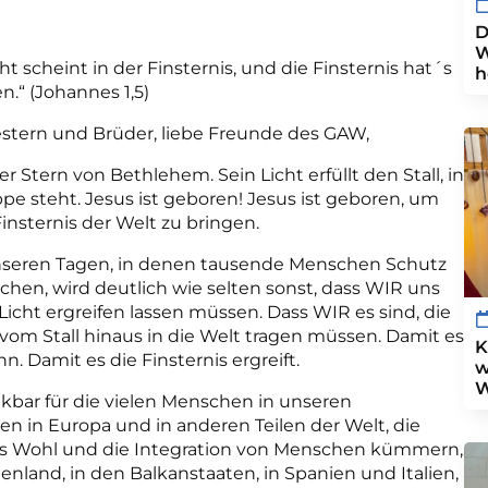
D
W
ht scheint in der Finsternis, und die Finsternis hat´s
h
en.“ (Johannes 1,5)
stern und Brüder, liebe Freunde des GAW,
der Stern von Bethlehem. Sein Licht erfüllt den Stall, in
pe steht. Jesus ist geboren! Jesus ist geboren, um
Finsternis der Welt zu bringen.
nseren Tagen, in denen tausende Menschen Schutz
chen, wird deutlich wie selten sonst, dass WIR uns
icht ergreifen lassen müssen. Dass WIR es sind, die
 vom Stall hinaus in die Welt tragen müssen. Damit es
K
n. Damit es die Finsternis ergreift.
w
W
kbar für die vielen Menschen in unseren
en in Europa und in anderen Teilen der Welt, die
das Wohl und die Integration von Menschen kümmern,
enland, in den Balkanstaaten, in Spanien und Italien,