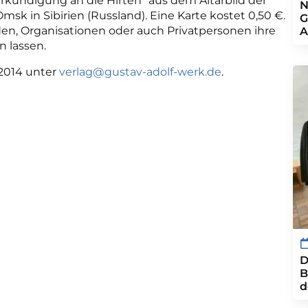
erkündigung an die Hirten“ aus dem Altarbild der
N
msk in Sibirien (Russland). Eine Karte kostet 0,50 €.
G
, Organisationen oder auch Privatpersonen ihre
A
n lassen.
.2014 unter
verlag@gustav-adolf-werk.de
.
D
B
d