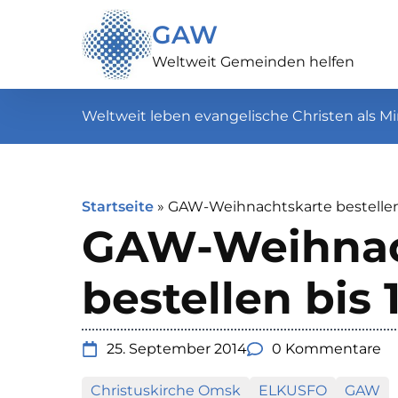
GAW
Weltweit Gemeinden helfen
Weltweit leben evangelische Christen als Mi
Startseite
»
GAW-Weihnachtskarte bestellen 
GAW-Weihnac
bestellen bis 
25. September 2014
0 Kommentare
Christuskirche Omsk
ELKUSFO
GAW