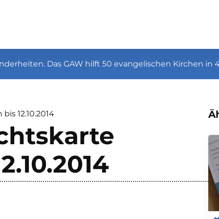
nderheiten. Das GAW hilft 50 evangelischen Kirchen in 
Äh
bis 12.10.2014
htskarte
12.10.2014