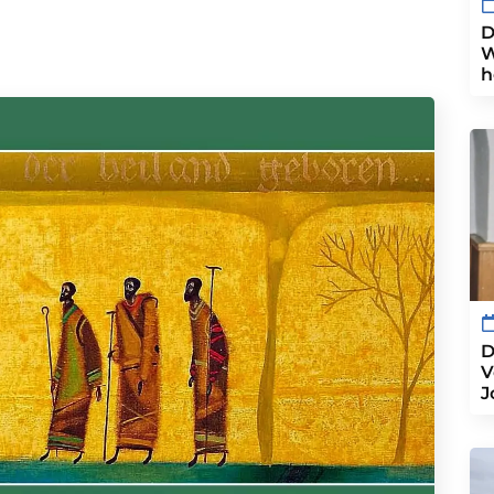
D
W
h
D
V
J