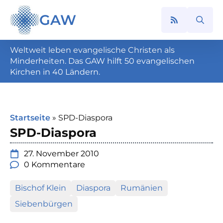
GAW
Search
for:
Weltweit leben evangelische Christen als
Minderheiten. Das GAW hilft 50 evangelischen
Kirchen in 40 Ländern.
Startseite
»
SPD-Diaspora
SPD-Diaspora
27. November 2010
0 Kommentare
Bischof Klein
Diaspora
Rumänien
Siebenbürgen