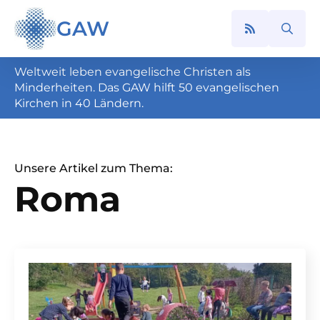
GAW
Search
for:
Weltweit leben evangelische Christen als
Minderheiten. Das GAW hilft 50 evangelischen
Kirchen in 40 Ländern.
Unsere Artikel zum Thema:
Roma