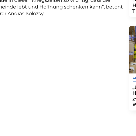
de in diesen Kriegszeiten so wichtig, dass die
H
einde lebt und Hoffnung schenken kann“, betont
T
rer András Kolozsy.
„
H
z
W