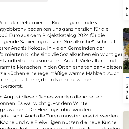
E
u
ir in der Reformierten Kirchengemeinde von
gydobrony bedanken uns ganz herzlich für die
000 Euro aus dem Projektkatalog 2024 für die
ingende Sanierung unserer Sozialküche!“, schreibt
arrer András Kolozsy. In vielen Gemeinden der
formierten Kirche sind die Sozialküchen ein wichtiger
standteil der diakonischen Arbeit. Viele ältere und
rarmte Menschen in den Orten erhalten dank diesen
zialküchen eine regelmäßige warme Mahlzeit. Auch
nnengeflüchtete, die in Not sind, werden
tversorgt.
S
ä
m August diesen Jahres wurden die Arbeiten
E
onnen. Es war wichtig, vor dem Winter
tigzuwerden. Die Heizungsrohre wurden
getauscht. Auch die Türen mussten ersetzt werden.
 Köche und die Freiwilligen nutzen die neue Küche
 großem Enthusiasmus sowohl für die Notleidenden