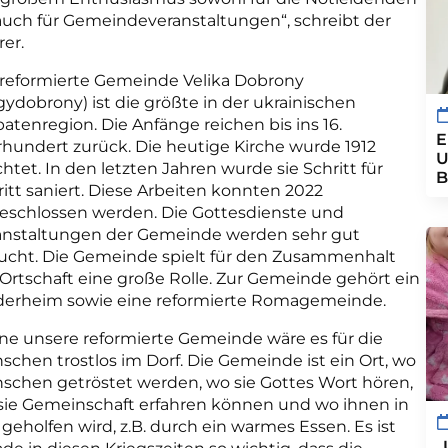
 auch für Gemeindeveranstaltungen“, schreibt der
rer.
 reformierte Gemeinde Velika Dobrony
gydobrony) ist die größte in der ukrainischen
atenregion. Die Anfänge reichen bis ins 16.
E
rhundert zurück. Die heutige Kirche wurde 1912
U
chtet. In den letzten Jahren wurde sie Schritt für
B
ritt saniert. Diese Arbeiten konnten 2022
eschlossen werden. Die Gottesdienste und
anstaltungen der Gemeinde werden sehr gut
ucht. Die Gemeinde spielt für den Zusammenhalt
 Ortschaft eine große Rolle. Zur Gemeinde gehört ein
derheim sowie eine reformierte Romagemeinde.
ne unsere reformierte Gemeinde wäre es für die
schen trostlos im Dorf. Die Gemeinde ist ein Ort, wo
schen getröstet werden, wo sie Gottes Wort hören,
sie Gemeinschaft erfahren können und wo ihnen in
geholfen wird, z.B. durch ein warmes Essen. Es ist
„