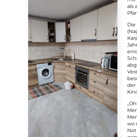
als
Pfar
Die
(Na
Karp
Jah
erri
Sch
abg
Ver
bes
der
Kin
„Oh
Men
Men
wo 
Not 