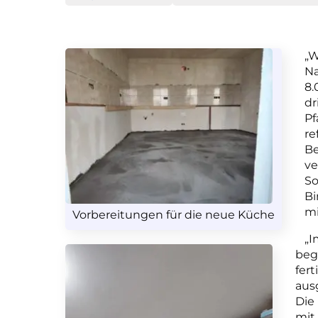
„W
Na
8.
dr
Pf
re
Be
ve
So
Bi
mi
Vorbereitungen für die neue Küche
„I
beg
fer
aus
Die
mit