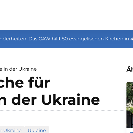
nderheiten. Das GAW hilft 50 evangelischen Kirchen in 
Äh
e in der Ukraine
che für
n der Ukraine
r Ukraine
Ukraine