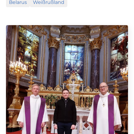
Belarus
Weißrußland