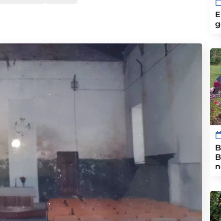
E
g
B
B
n