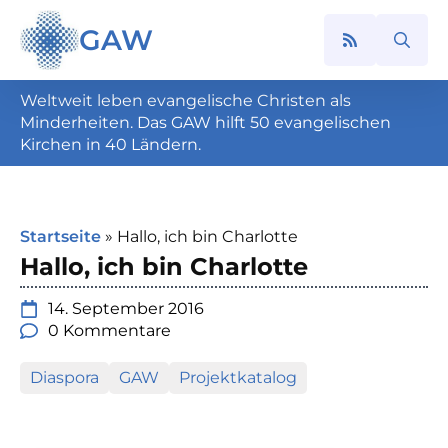
GAW
Search
for:
Weltweit leben evangelische Christen als
Minderheiten. Das GAW hilft 50 evangelischen
Kirchen in 40 Ländern.
Startseite
»
Hallo, ich bin Charlotte
Hallo, ich bin Charlotte
14. September 2016
0 Kommentare
Diaspora
GAW
Projektkatalog