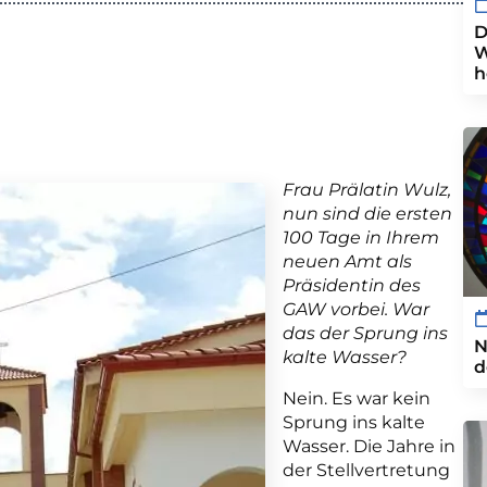
D
W
h
Frau Prälatin Wulz,
nun sind die ersten
100 Tage in Ihrem
neuen Amt als
Präsidentin des
GAW vorbei. War
das der Sprung ins
N
kalte Wasser?
d
Nein. Es war kein
Sprung ins kalte
Wasser. Die Jahre in
der Stellvertretung