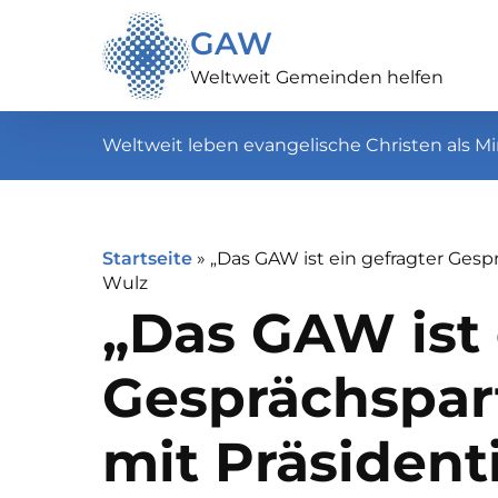
GAW
Weltweit Gemeinden helfen
Weltweit leben evangelische Christen als Mi
Startseite
»
„Das GAW ist ein gefragter Gespr
Wulz
„Das GAW ist 
Gesprächspart
mit Präsident