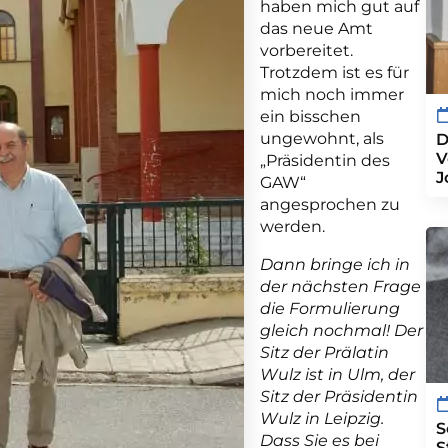
haben mich gut auf
das neue Amt
vorbereitet.
Trotzdem ist es für
mich noch immer
ein bisschen
ungewohnt, als
D
V
„Präsidentin des
J
GAW“
angesprochen zu
werden.
Dann bringe ich in
der nächsten Frage
die Formulierung
gleich nochmal! Der
Sitz der Prälatin
Wulz ist in Ulm, der
Sitz der Präsidentin
Wulz in Leipzig.
S
Dass Sie es bei
S