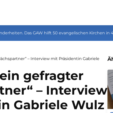
nderheiten. Das GAW hilft 50 evangelischen Kirchen in 
Äh
ächspartner“ – Interview mit Präsidentin Gabriele
ein gefragter
ner“ – Interview
in Gabriele Wulz