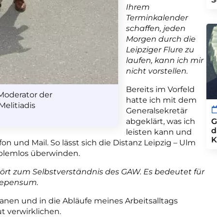
Ihrem
Terminkalender
schaffen, jeden
Morgen durch die
Leipziger Flure zu
laufen, kann ich mir
nicht vorstellen.
Bereits im Vorfeld
Moderator der
hatte ich mit dem
Melitiadis
Generalsekretär
abgeklärt, was ich
G
d
leisten kann und
K
on und Mail. So lässt sich die Distanz Leipzig – Ulm
blemlos überwinden.
hört zum Selbstverständnis des GAW. Es bedeutet für
isepensum.
planen und in die Abläufe meines Arbeitsalltags
gut verwirklichen.