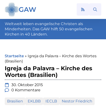
GAW
Search
for:
Weltweit leben evangelische Christen als
Minderheiten. Das GAW hilft 50 evangelischen
Kirchen in 40 Ländern.
Startseite
»
Igreja da Palavra – Kirche des Wortes
(Brasilien)
Igreja da Palavra – Kirche des
Wortes (Brasilien)
30. Oktober 2015
0 Kommentare
Brasilien
EKLBB
IECLB
Nestor Friedrich