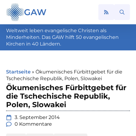
GAW
Search
for:
Weltweit leben evangelische Christen als
Minderheiten. Das GAW hilft 50 evangelischen
Kirchen in 40 Ländern.
Startseite
»
Ökumenisches Fürbittgebet für die
Tschechische Republik, Polen, Slowakei
Ökumenisches Fürbittgebet für
die Tschechische Republik,
Polen, Slowakei
3. September 2014
0 Kommentare