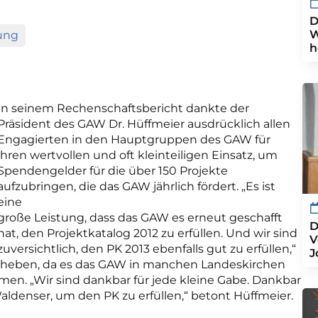
D
W
ung
h
In seinem Rechenschaftsbericht dankte der
Präsident des GAW Dr. Hüffmeier ausdrücklich allen
Engagierten in den Hauptgruppen des GAW für
ihren wertvollen und oft kleinteiligen Einsatz, um
Spendengelder für die über 150 Projekte
aufzubringen, die das GAW jährlich fördert. „Es ist
eine
große Leistung, dass das GAW es erneut geschafft
D
hat, den Projektkatalog 2012 zu erfüllen. Und wir sind
V
zuversichtlich, den PK 2013 ebenfalls gut zu erfüllen,“
J
zuheben, da es das GAW in manchen Landeskirchen
en. „Wir sind dankbar für jede kleine Gabe. Dankbar
aldenser, um den PK zu erfüllen,“ betont Hüffmeier.