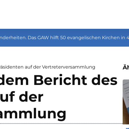
nderheiten. Das GAW hilft 50 evangelischen Kirchen in 
Äh
räsidenten auf der Vertreterversammlung
dem Bericht des
uf der
sammlung