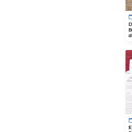
D
B
d
E