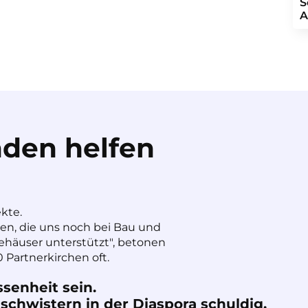
S
A
den helfen
ekte.
nen, die uns noch bei Bau und
häuser unterstützt", betonen
 Partnerkirchen oft.
ssenheit sein.
chwistern in der Diaspora schuldig.