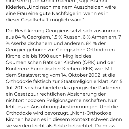
eine sehr gute Arbeit machen“, sagt Bischof
Kiderlen. „Und
nach meinem Ausscheiden
wäre
eine Frau eine gute Nachfolgerin
, wenn es in
dieser Gesellschaft möglich wäre.“
Die Bevölkerung Georgiens setzt sich zusammen
aus 84 % Georgiern, 1,5 % Russen, 6 % Armeniern, 7
% Aserbaidschanern und anderen. 84 % der
Georgier gehören zur Georgischen Orthodoxen
Kirche
, die
bis 1998 auch Mitglied des
Ökumenischen Rats der Kirchen
(
ÖRK) und der
Konferenz Europäischer Kirchen
(
KEK) war. Mit
dem Staatsvertrag vom 14. Oktober 2002 ist die
Orthodoxie faktisch zur Staatsreligion erklärt. Am 5.
Juli 2011 verabschiedete das georgische Parlament
ein Gesetz zur rechtlichen Absicherung der
nichtorthodoxen Religionsgemeinschaften. Nur
fehlt es an Ausführungsbestimmungen. Und die
Orthodoxie wird bevorzugt. „Nicht-Orthodoxe
Kirchen haben es in diesem Kontext schwer, denn
sie werden leicht als Sekte betrachtet. Da muss