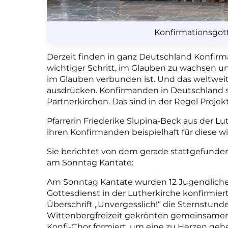
Konfirmationsgot
Derzeit finden in ganz Deutschland Konfirmat
wichtiger Schritt, im Glauben zu wachsen un
im Glauben verbunden ist. Und das weltwei
ausdrücken. Konfirmanden in Deutschland s
Partnerkirchen. Das sind in der Regel Proje
Pfarrerin Friederike Slupina-Beck aus der L
ihren Konfirmanden beispielhaft für diese w
Sie berichtet von dem gerade stattgefunde
am Sonntag Kantate:
Am Sonntag Kantate wurden 12 Jugendliche
Gottesdienst in der Lutherkirche konfirmie
Überschrift „Unvergesslich!“ die Sternstund
Wittenbergfreizeit gekrönten gemeinsamen Z
Konfi-Chor formiert, um eine zu Herzen ge