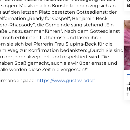
B
singen. Musik in allen Konstellationen zog sich an
auf den letzten Platz besetzten Gottesdienst: der
elformation „Ready for Gospel“, Benjamin Beck
berg-Rhapsody“, die Gemeinde sang stehend „Ein
Straße uns zusammenführen“. Nach dem Gottesdienst
r frisch erblühten Lutherrose und lasen ihrer
em sie sich bei Pfarrerin Frau Slupina-Beck für die
rem Weg zur Konfirmation bedankten: „Durch Sie sind
der jeder akzeptiert und respektiert wird. Die
ben Spaß gemacht, auch als wir über ernste und
lle werden diese Zeit nie vergessen!“
nfirmandengabe:
https://www.gustav-adolf-
„
H
T