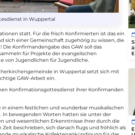
tesdienst in Wuppertal
ionen statt. Für die frisch Konfirmierten ist das ein
d sich einer Gemeinschaft zugehörig zu wissen, die
S
t! Die Konfirmandengabe des GAW soll das
ä
ammeln für Projekte der evangelischen
E
kte von Jugendlichen für Jugendliche.
utherkirchengemeinde in Wuppertal setzt sich mit
ichtige GAW-Arbeit ein.
nen Konfirmationsgottesdienst ihrer Konfirmanden
 in einem festlichen und wunderbar musikalischen
rt. In bewegenden Worten hatten sie unter der
en und wesentlichen Erkenntnisse ihrer durch die
eit beschrieben, sich danach flugs und fröhlich als
E
hende musikalische Kollektenankündigung für das
U