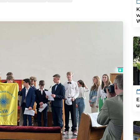
K
w
W
E
u