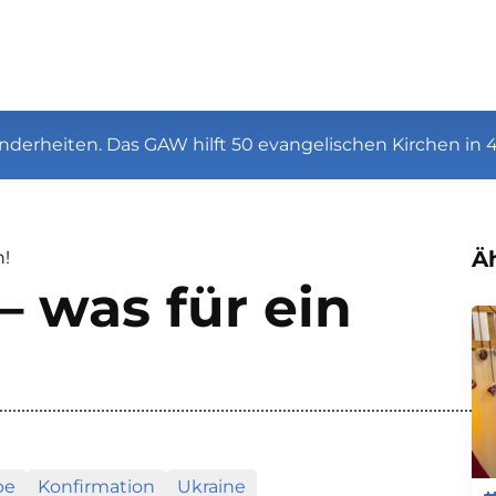
nderheiten. Das GAW hilft 50 evangelischen Kirchen in 
Äh
n!
– was für ein
be
Konfirmation
Ukraine