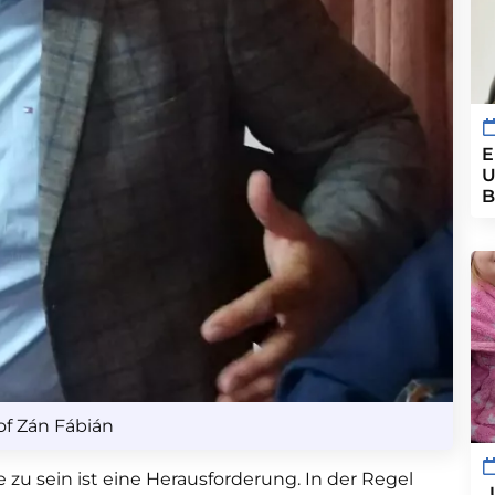
E
U
B
of Zán Fábián
e zu sein ist eine Herausforderung. In der Regel
„