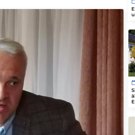
E
u
S
ä
E