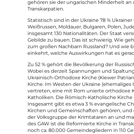
gehören sie der ungarischen Minderheit an 
Transkarpatien.
Statistisch sind in der Ukraine 78 % Ukrain
Weißrussen, Moldauer, Bulgaren, Polen, Ju
insgesamt 130 Nationalitäten. Der Staat versuc
Gebilde zu bauen. Das ist schwierig. Wie g
zum großen Nachbarn Russland? Und wie be
einkehrt, welche Auswirkungen hat es gerad
Zu 52 % gehört die Bevölkerung der Russisc
Wobei es derzeit Spannungen und Spaltungen
Ukrainisch-Orthodoxe Kirche (Kiewer Patria
Kirche. Im Westen der Ukraine (ehemaliges Ga
vertreten, eine mit Rom unierte orthodoxe K
Katholiken. Die Römisch-Katholische Kirche 
Insgesamt gibt es etwa 3 % evangelische Ch
Kirchen und Gemeinschaften gehören, und c
der Volksgruppe der Krimtataren an und ma
des GAW ist die Reformierte Kirche in Transk
noch ca. 80.000 Gemeindegliedern in 110 Ge