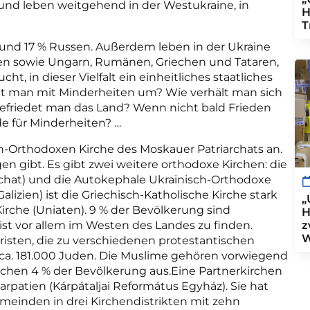
und leben weitgehend in der Westukraine, in
H
T
er und 17 % Russen. Außerdem leben in der Ukraine
den sowie Ungarn, Rumänen, Griechen und Tataren,
ht, in dieser Vielfalt ein einheitliches staatliches
eht man mit Minderheiten um? Wie verhält man sich
friedet man das Land? Wenn nicht bald Frieden
e für Minderheiten?
…
h-Orthodoxen Kirche des Moskauer Patriarchats an.
 gibt. Es gibt zwei weitere orthodoxe Kirchen: die
rchat) und die Autokephale Ukrainisch-Orthodoxe
lizien) ist die Griechisch-Katholische Kirche stark
„
irche (Uniaten). 9 % der Bevölkerung sind
H
z
ist vor allem im Westen des Landes zu finden.
W
risten, die zu verschiedenen protestantischen
a. 181.000 Juden. Die Muslime gehören vorwiegend
chen 4 % der Bevölkerung aus.Eine Partnerkirchen
arpatien (Kárpátaljai Református Egyház). Sie hat
meinden in drei Kirchendistrikten mit zehn