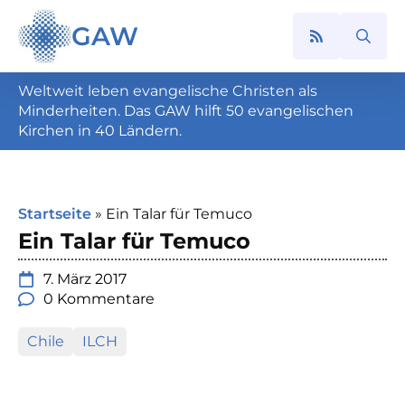
GAW
Search
for:
Weltweit leben evangelische Christen als
Minderheiten. Das GAW hilft 50 evangelischen
Kirchen in 40 Ländern.
Startseite
»
Ein Talar für Temuco
Ein Talar für Temuco
7. März 2017
0 Kommentare
Chile
ILCH