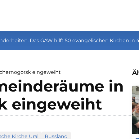
nderheiten. Das GAW hilft 50 evangelischen Kirchen in 
Äh
chernogorsk eingeweiht
meinderäume in
k eingeweiht
sche Kirche Ural
Russland