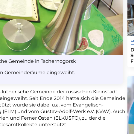
D
S
sche Gemeinde in Tschernogorsk
F
uen Gemeinderäume eingeweiht.
ch-lutherische Gemeinde der russischen Kleinstadt
ingeweiht. Seit Ende 2014 hatte sich die Gemeinde
tzt wurde sie dabei u.a. vom Evangelisch-
 (ELM) und vom Gustav-Adolf-Werk e.V. (GAW). Auch
irien und Ferner Osten (ELKUSFO), zu der die
 Gesamtkollekte unterstützt.