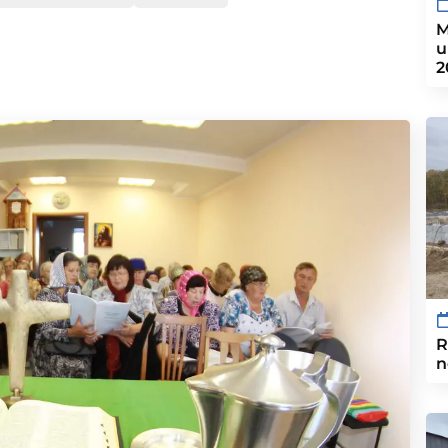
M
u
2
R
n