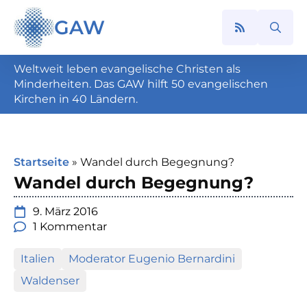
GAW
Search
for:
Weltweit leben evangelische Christen als
Minderheiten. Das GAW hilft 50 evangelischen
Kirchen in 40 Ländern.
Startseite
»
Wandel durch Begegnung?
Wandel durch Begegnung?
9. März 2016
1 Kommentar
Italien
Moderator Eugenio Bernardini
Waldenser