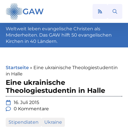
GAW
Search
for:
Weltweit leben evangelische Christen als
Minderheiten. Das GAW hilft 50 evangelischen
Kirchen in 40 Ländern.
Startseite
»
Eine ukrainische Theologiestudentin
in Halle
Eine ukrainische
Theologiestudentin in Halle
16. Juli 2015
0 Kommentare
Stipendiaten
Ukraine