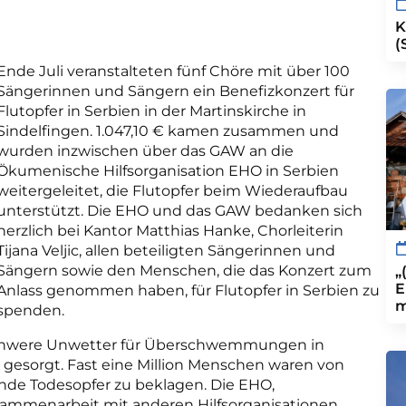
K
(
Ende Juli veranstalteten fünf Chöre mit über 100
Sängerinnen und Sängern ein Benefizkonzert für
Flutopfer in Serbien in der Martinskirche in
Sindelfingen. 1.047,10 € kamen zusammen und
wurden inzwischen über das GAW an die
Ökumenische Hilfsorganisation EHO in Serbien
weitergeleitet, die Flutopfer beim Wiederaufbau
unterstützt. Die EHO und das GAW bedanken sich
herzlich bei Kantor Matthias Hanke, Chorleiterin
Tijana Veljic, allen beteiligten Sängerinnen und
Sängern sowie den Menschen, die das Konzert zum
„
E
Anlass genommen haben, für Flutopfer in Serbien zu
m
spenden.
 schwere Unwetter für Überschwemmungen in
gesorgt. Fast eine Million Menschen waren von
nde Todesopfer zu beklagen. Die EHO,
usammenarbeit mit anderen Hilfsorganisationen