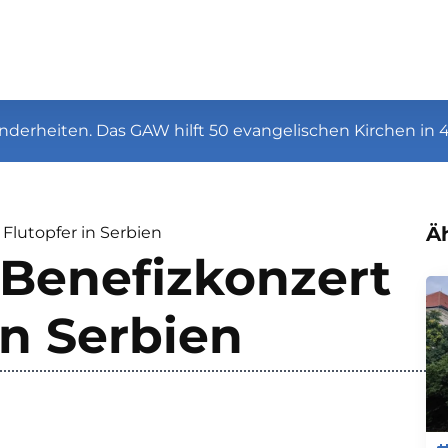
nderheiten. Das GAW hilft 50 evangelischen Kirchen in 
Äh
 Flutopfer in Serbien
 Benefizkonzert
in Serbien