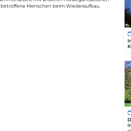
ut betroffene Menschen beim Wiederaufbau.
I
K
D
i
u