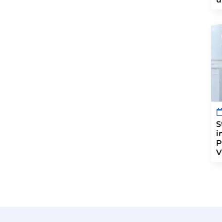
S
i
P
V