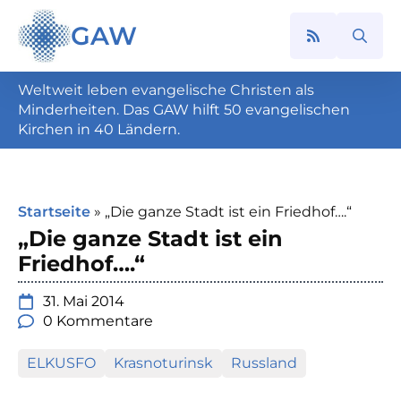
GAW
Search
for:
Weltweit leben evangelische Christen als
Minderheiten. Das GAW hilft 50 evangelischen
Kirchen in 40 Ländern.
Startseite
»
„Die ganze Stadt ist ein Friedhof….“
„Die ganze Stadt ist ein
Friedhof….“
31. Mai 2014
0 Kommentare
ELKUSFO
Krasnoturinsk
Russland