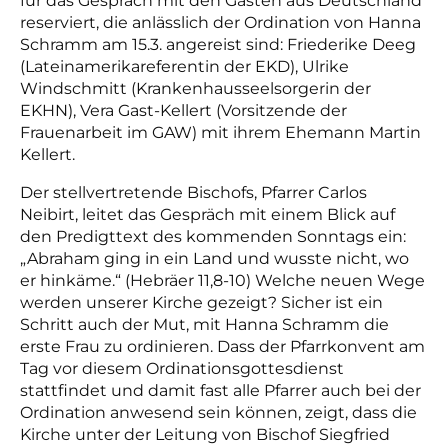
für das Gespräch mit den Gästen aus Deutschland
reserviert, die anlässlich der Ordination von Hanna
Schramm am 15.3. angereist sind: Friederike Deeg
(Lateinamerikareferentin der EKD), Ulrike
Windschmitt (Krankenhausseelsorgerin der
EKHN), Vera Gast-Kellert (Vorsitzende der
Frauenarbeit
im GAW) mit ihrem Ehemann Martin
Kellert.
Der stellvertretende Bischofs, Pfarrer Carlos
Neibirt, leitet das Gespräch mit einem Blick auf
den Predigttext des kommenden Sonntags ein:
„Abraham ging in ein Land und wusste nicht, wo
er hinkäme.“ (Hebräer 11,8-10) Welche neuen Wege
werden unserer Kirche gezeigt? Sicher ist ein
Schritt auch der Mut, mit Hanna Schramm die
erste Frau zu ordinieren. Dass der Pfarrkonvent am
Tag vor diesem Ordinationsgottesdienst
stattfindet und damit fast alle Pfarrer auch bei der
Ordination anwesend sein können, zeigt, dass die
Kirche unter der Leitung von Bischof Siegfried