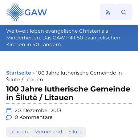
GAW
Search
for:
Weltweit leben evangelische Christen als
Minderheiten. Das GAW hilft 50 evangelischen
Kirchen in 40 Ländern.
Startseite
»
100 Jahre lutherische Gemeinde in
Šilutė / Litauen
100 Jahre lutherische Gemeinde
in Šilutė / Litauen
20. Dezember 2013
0 Kommentare
Litauen
Memelland
Silute