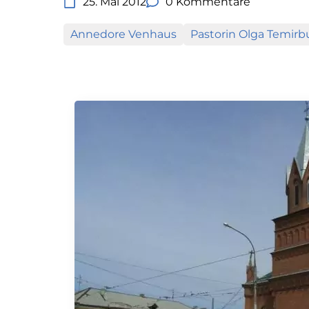
25. Mai 2012
0 Kommentare
Annedore Venhaus
Pastorin Olga Temirb