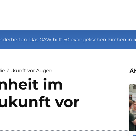
nderheiten. Das GAW hilft 50 evangelischen Kirchen in 
Äh
die Zukunft vor Augen
nheit im
ukunft vor