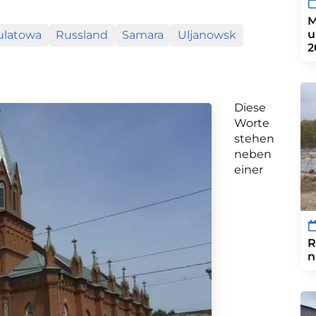
M
u
ulatowa
Russland
Samara
Uljanowsk
2
Diese
Worte
stehen
neben
einer
R
n