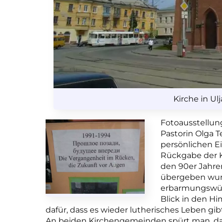
Kirche in U
Fotoausstellung
Pastorin Olga 
persönlichen E
Rückgabe der K
den 90er Jahr
übergeben wurd
erbarmungswür
Blick in den Hi
dafür, dass es
wieder
lutherisches Leben gib
An beiden Kirchengemeinden spürt man, da