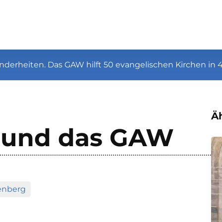
nderheiten. Das GAW hilft 50 evangelischen Kirchen in 
Äh
“ und das GAW
enberg