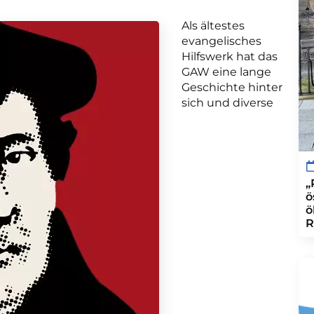
Als ältestes
evangelisches
Hilfswerk hat das
GAW eine lange
Geschichte hinter
sich und diverse
„
ö
ö
R