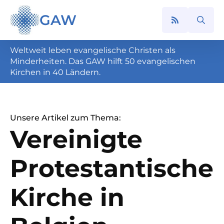
GAW
Search
for:
Weltweit leben evangelische Christen als
Minderheiten. Das GAW hilft 50 evangelischen
Kirchen in 40 Ländern.
Unsere Artikel zum Thema:
Vereinigte
Protestantische
Kirche in