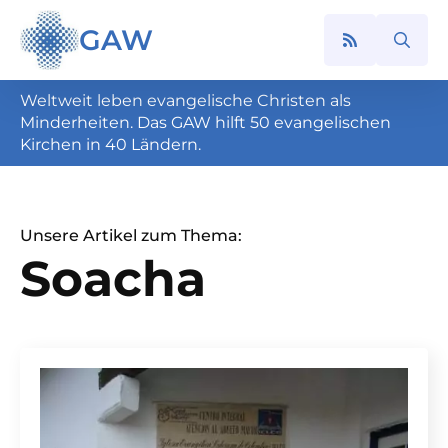
GAW
Search
for:
Weltweit leben evangelische Christen als
Minderheiten. Das GAW hilft 50 evangelischen
Kirchen in 40 Ländern.
Unsere Artikel zum Thema:
Soacha