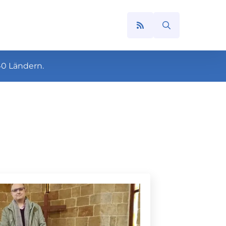
Search
for:
40 Ländern.