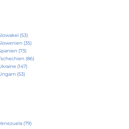
Slowakei (53)
Slowenien (35)
Spanien (73)
Tschechien (86)
Ukraine (147)
Ungarn (53)
Venezuela (79)