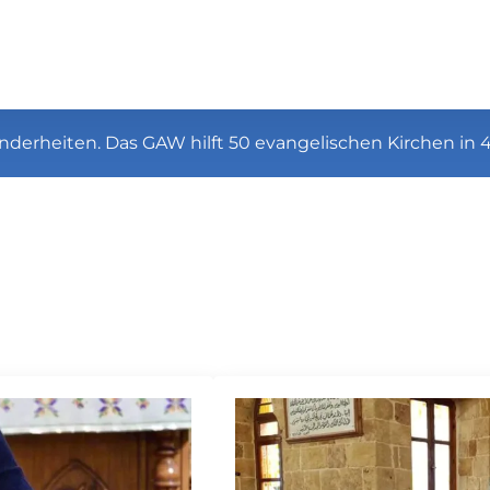
nderheiten. Das GAW hilft 50 evangelischen Kirchen in 