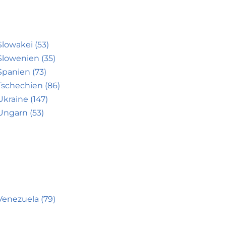
Slowakei (53)
Slowenien (35)
Spanien (73)
Tschechien (86)
Ukraine (147)
Ungarn (53)
Venezuela (79)