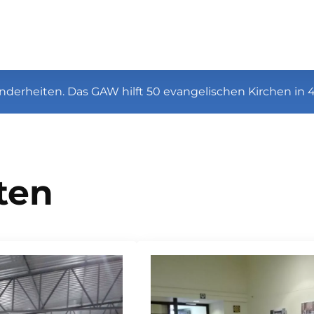
nderheiten. Das GAW hilft 50 evangelischen Kirchen in 
ten